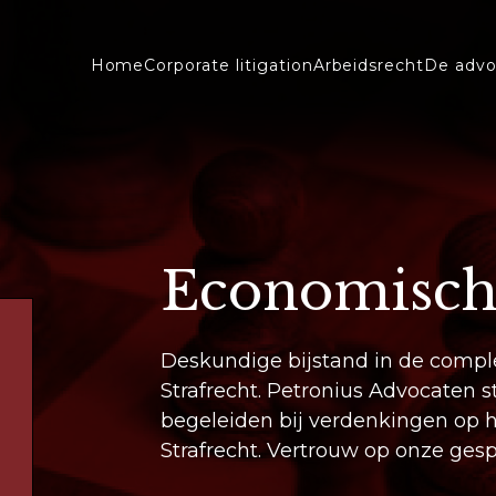
Home
Corporate litigation
Arbeidsrecht
De advo
Economisch 
Deskundige bijstand in de comp
Strafrecht. Petronius Advocaten s
begeleiden bij verdenkingen op 
Strafrecht. Vertrouw op onze ges
staan bij elk Economisch Strafrech