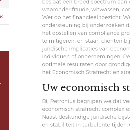
beslaat een breed spectrum aan 
waaronder fraude, witwassen, cor
Wet op het financieel toezicht. W
ondersteuning bij onderzoeken do
het opstellen van compliance pr
te mitigeren, en staan cliënten bi
juridische implicaties van econo
individuen of ondernemingen, Pet
optimale resultaten door grondig
het Economisch Strafrecht en str
.
Uw economisch str
Bij Petronius begrijpen we dat v
economisch strafrecht complex e
Naast deskundige juridische bijs
en stabiliteit in turbulente tijde