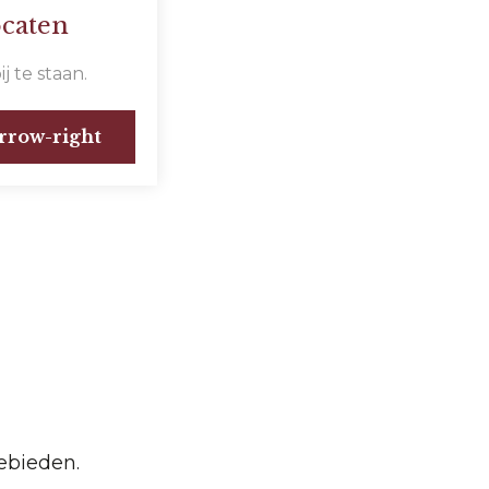
ocaten
 te staan.
ebieden.