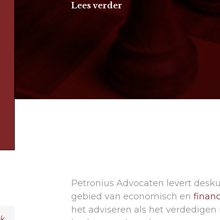
Lees verder
Petronius Advocaten levert desku
gebied van economisch en
financ
het adviseren als het verdedigen