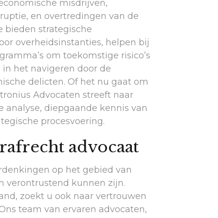
economische misdrijven,
ruptie, en overtredingen van de
e bieden strategische
or overheidsinstanties, helpen bij
ogramma’s om toekomstige risico’s
j in het navigeren door de
mische delicten. Of het nu gaat om
ronius Advocaten streeft naar
e analyse, diepgaande kennis van
ategische procesvoering.
afrecht advocaat
erdenkingen op het gebied van
n verontrustend kunnen zijn.
tand, zoekt u ook naar vertrouwen
n. Ons team van ervaren advocaten,