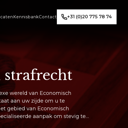
+31 (0)20 775 78 74
caten
Kennisbank
Contact
strafrecht
lexe wereld van Economisch
taat aan uw zijde om u te
het gebied van Economisch
pecialiseerde aanpak om stevig te
telijk vraagstuk.