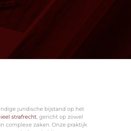
ndige juridische bijstand op het
ieel strafrecht
, gericht op zowel
 in complexe zaken. Onze praktijk