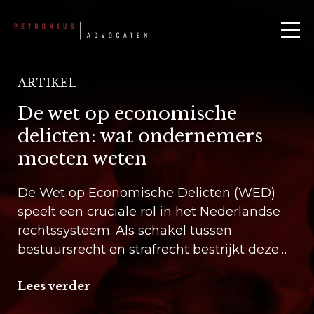
Skip
to
content
ARTIKEL
De wet op economische
delicten: wat ondernemers
moeten weten
De Wet op Economische Delicten (WED)
speelt een cruciale rol in het Nederlandse
rechtssysteem. Als schakel tussen
bestuursrecht en strafrecht bestrijkt deze
wet een breed scala aan overtredingen en
Lees verder
misdrijven die directe gevolgen kunnen
hebben voor ondernemers. Van