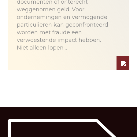
documenten of onterecht
weggenomen geld. Voor
ondernemingen en vermogende
particulieren kan geconfronteerd
worden met fraude een
verwoestende impact hebben.
Niet alleen lopen…