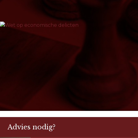
milieuwetgeving tot douaneregels, de WED
omvat tal van voorschriften...
Advies nodig?